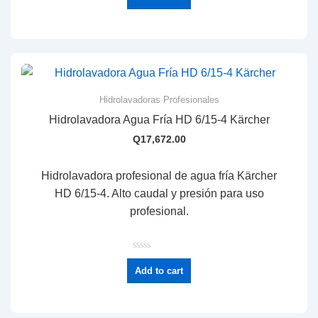
t
e
d
0
o
u
t
o
f
5
Hidrolavadoras Profesionales
Hidrolavadora Agua Fría HD 6/15-4 Kärcher
Q
17,672.00
Hidrolavadora profesional de agua fría Kärcher
HD 6/15-4. Alto caudal y presión para uso
profesional.
R
a
Add to cart
t
e
d
0
o