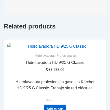
Related products
Hidrolavadoras Profesionales
Hidrolavadora HD 9/25 G Classic
Q
22,922.00
Hidrolavadora profesional a gasolina Kärcher
HD 9/25 G Classic. Trabajo sin red eléctrica.
R
a
Add to cart