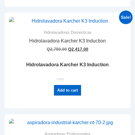
0
o
u
t
Sale!
o
f
5
Hidrolavadoras Domésticas
Hidrolavadora Karcher K3 Induction
Q
2,750.00
Q
2,417.00
Hidrolavadora Karcher K3 Induction
R
a
Add to cart
t
e
d
0
o
u
t
o
f
5
Aspiradoras Profesionales