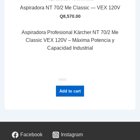
Aspiradora NT 70/2 Me Classic — VEX 120V
Q
8,570.00
Aspiradora Profesional Kärcher NT 70/2 Me
Classic VEX 120V – Máxima Potencia y
Capacidad Industrial
R
a
Add to cart
t
e
d
0
o
u
t
o
f
5
Facebook
Instagram