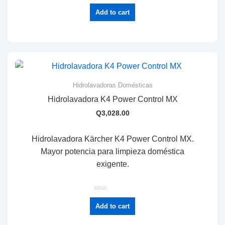
R
a
Add to cart
t
e
d
0
o
u
t
o
f
5
Hidrolavadoras Domésticas
Hidrolavadora K4 Power Control MX
Q
3,028.00
Hidrolavadora Kärcher K4 Power Control MX.
Mayor potencia para limpieza doméstica
exigente.
R
a
Add to cart
t
e
d