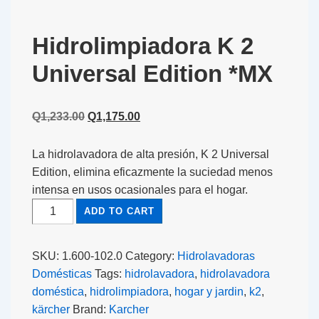
Hidrolimpiadora K 2
Universal Edition *MX
Q
1,233.00
Q
1,175.00
La hidrolavadora de alta presión, K 2 Universal
Edition, elimina eficazmente la suciedad menos
intensa en usos ocasionales para el hogar.
ADD TO CART
SKU:
1.600-102.0
Category:
Hidrolavadoras
Domésticas
Tags:
hidrolavadora
,
hidrolavadora
doméstica
,
hidrolimpiadora
,
hogar y jardin
,
k2
,
kärcher
Brand:
Karcher