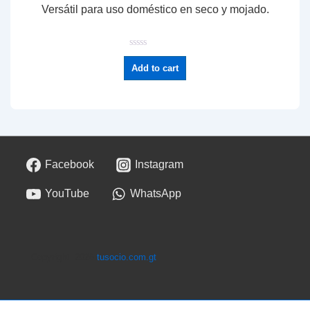
Versátil para uso doméstico en seco y mojado.
R
a
Add to cart
t
e
d
0
o
u
t
o
f
5
Facebook
Instagram
YouTube
WhatsApp
Copyright 2026
tusocio.com.gt