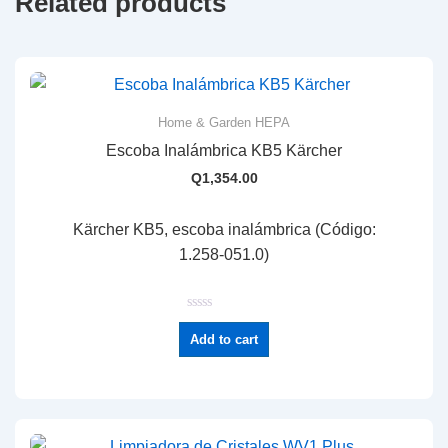
Related products
Home & Garden HEPA
Escoba Inalámbrica KB5 Kärcher
Q
1,354.00
Kärcher KB5, escoba inalámbrica (Código:
1.258-051.0)
R
a
Add to cart
t
e
d
0
o
u
t
o