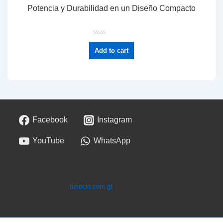
Potencia y Durabilidad en un Diseño Compacto
R
a
Add to cart
t
e
d
0
o
u
t
o
f
5
Facebook
Instagram
YouTube
WhatsApp
Copyright 2026
tusocio.com.gt