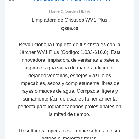
f
5
Home & Garden HEPA
Limpiadora de Cristales WV1 Plus
Q
895.00
Revoluciona la limpieza de tus cristales con la
Kärcher WV1 Plus (Código: 1.633-610.0)
.
Esta
innovadora limpiadora de ventanas a batería
aspira el agua sucia de manera eficiente,
dejando ventanas,
espejos y azulejos
impecables,
secos y completamente libres de
rayas o marcas de agua.
Compacta,
ligera y
sumamente fácil de usar,
es la herramienta
perfecta para lograr acabados profesionales en
la mitad de tiempo.
Resultados Impecables:
Limpieza brillante sin
goteos ni molestas rayas.