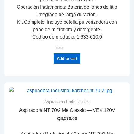
Operación Inalámbrica:
Batería de iones de litio
integrada de larga duración.
Kit Completo:
Incluye botella pulverizadora con
paño de microfibra y detergente.
Código de producto:
1.
633-610.
0
R
a
Add to cart
t
e
d
0
o
u
t
o
f
5
Aspiradoras Profesionales
Aspiradora NT 70/2 Me Classic — VEX 120V
Q
8,570.00
Aspiradora Profesional Kärcher NT 70/2 Me