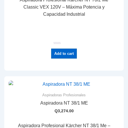
Classic VEX 120V – Máxima Potencia y
Capacidad Industrial
R
a
Add to cart
t
e
d
0
o
u
t
o
f
5
Aspiradoras Profesionales
Aspiradora NT 38/1 ME
Q
3,274.00
Aspiradora Profesional Kärcher NT 38/1 Me –