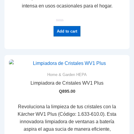
intensa en usos ocasionales para el hogar.
R
a
Add to cart
t
e
d
0
o
u
t
o
f
5
Home & Garden HEPA
Limpiadora de Cristales WV1 Plus
Q
895.00
Revoluciona la limpieza de tus cristales con la
Kärcher WV1 Plus (Código: 1.633-610.0)
.
Esta
innovadora limpiadora de ventanas a batería
aspira el agua sucia de manera eficiente,