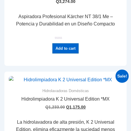
Q
3,274.00
Aspiradora Profesional Kärcher NT 38/1 Me –
Potencia y Durabilidad en un Diseño Compacto
R
a
Add to cart
t
e
d
0
o
u
t
Sale!
o
f
5
Hidrolavadoras Domésticas
Hidrolimpiadora K 2 Universal Edition *MX
Q
1,233.00
Q
1,175.00
La hidrolavadora de alta presión, K 2 Universal
Edition, elimina eficazmente la suciedad menos