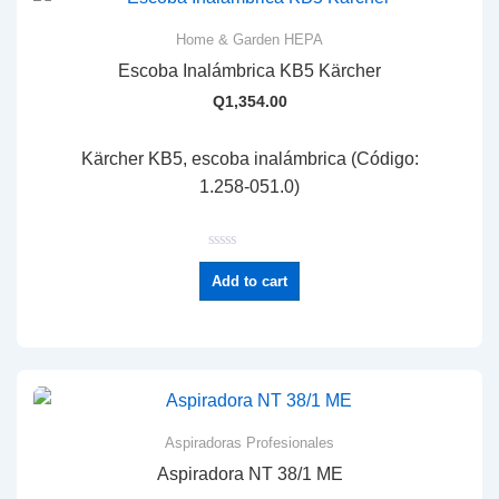
Home & Garden HEPA
Escoba Inalámbrica KB5 Kärcher
Q
1,354.00
Kärcher KB5, escoba inalámbrica (Código:
1.258-051.0)
R
a
Add to cart
t
e
d
0
o
u
t
o
f
5
Aspiradoras Profesionales
Aspiradora NT 38/1 ME