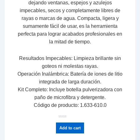
dejando ventanas,
espejos y azulejos
impecables,
secos y completamente libres de
rayas o marcas de agua.
Compacta,
ligera y
sumamente fácil de usar,
es la herramienta
perfecta para lograr acabados profesionales en
la mitad de tiempo.
Resultados Impecables:
Limpieza brillante sin
goteos ni molestas rayas.
Operación Inalámbrica:
Batería de iones de litio
integrada de larga duración.
Kit Completo:
Incluye botella pulverizadora con
paño de microfibra y detergente.
Código de producto:
1.
633-610.
0
R
a
Add to cart
t
e
d