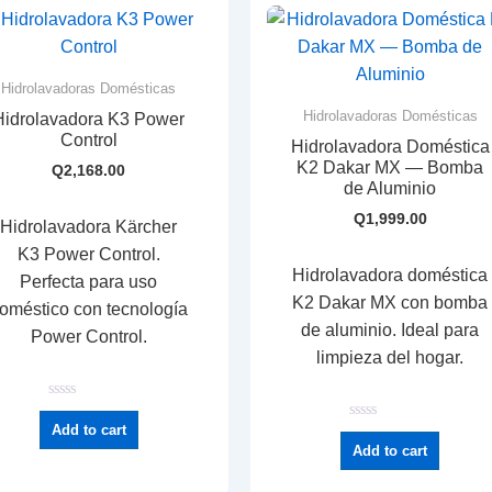
Hidrolavadoras Domésticas
Hidrolavadoras Domésticas
Hidrolavadora K3 Power
Control
Hidrolavadora Doméstica
K2 Dakar MX — Bomba
Q
2,168.00
de Aluminio
Q
1,999.00
Hidrolavadora Kärcher
K3 Power Control.
Hidrolavadora doméstica
Perfecta para uso
K2 Dakar MX con bomba
oméstico con tecnología
de aluminio. Ideal para
Power Control.
limpieza del hogar.
R
a
Add to cart
R
t
a
Add to cart
e
t
d
e
0
d