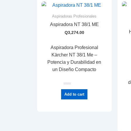
Aspiradoras Profesionales
Aspiradora NT 38/1 ME
Q
3,274.00
Aspiradora Profesional
Kärcher NT 38/1 Me –
Potencia y Durabilidad en
un Diseño Compacto
d
R
a
Add to cart
t
e
d
0
o
u
t
o
f
5