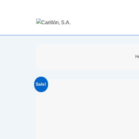
H
Sale!