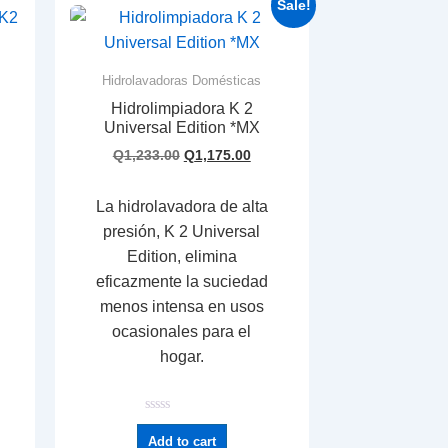
Sale!
Hidrolavadoras Domésticas
Hidrolimpiadora K 2
Universal Edition *MX
Q
1,233.00
Q
1,175.00
La hidrolavadora de alta
presión, K 2 Universal
Edition, elimina
eficazmente la suciedad
menos intensa en usos
ocasionales para el
hogar.
R
a
Add to cart