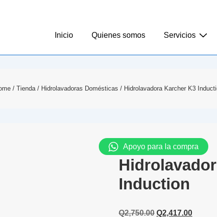
Inicio
Quienes somos
Servicios
ome
/
Tienda
/
Hidrolavadoras Domésticas
/ Hidrolavadora Karcher K3 Induct
Apoyo para la compra
Hidrolavador
Induction
Q
2,750.00
Q
2,417.00