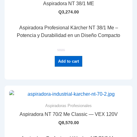
Aspiradora NT 38/1 ME
Q
3,274.00
Aspiradora Profesional Kärcher NT 38/1 Me –
Potencia y Durabilidad en un Diseño Compacto
R
a
Add to cart
t
e
d
0
o
u
t
o
f
5
Aspiradoras Profesionales
Aspiradora NT 70/2 Me Classic — VEX 120V
Q
8,570.00