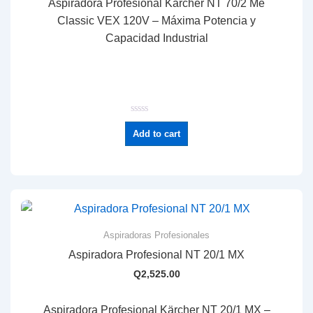
Aspiradora Profesional Kärcher NT 70/2 Me
Classic VEX 120V – Máxima Potencia y
Capacidad Industrial
R
a
Add to cart
t
e
d
0
o
u
t
o
f
5
Aspiradoras Profesionales
Aspiradora Profesional NT 20/1 MX
Q
2,525.00
Aspiradora Profesional Kärcher NT 20/1 MX –