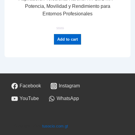
Potencia, Movilidad y Rendimiento para
Entornos Profesionales
R
a
Add to cart
t
e
d
0
o
u
t
o
f
5
Facebook
Instagram
YouTube
WhatsApp
Copyright 2026
tusocio.com.gt