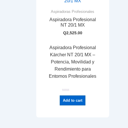
Aspiradoras Profesionales
Aspiradora Profesional
NT 20/1 MX
Q
2,525.00
Aspiradora Profesional
Kärcher NT 20/1 MX –
Potencia, Movilidad y
Rendimiento para
Entornos Profesionales
R
a
Add to cart
t
e
d
0
o
u
t