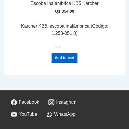
Escoba Inalámbrica KB5 Kärcher
Q
1,354.00
Kärcher KB5, escoba inalámbrica (Código:
1.258-051.0)
R
a
Add to cart
t
e
d
0
o
u
t
o
f
5
Facebook
Instagram
YouTube
WhatsApp