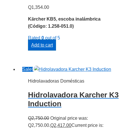
Q
1,354.00
Kärcher KB5, escoba inalámbrica
(Código: 1.258-051.0)
Rated
0
out of 5
Add to cart
Sale!
Hidrolavadoras Domésticas
Hidrolavadora Karcher K3
Induction
Q
2,750.00
Original price was:
Q2,750.00.
Q
2,417.00
Current price is: