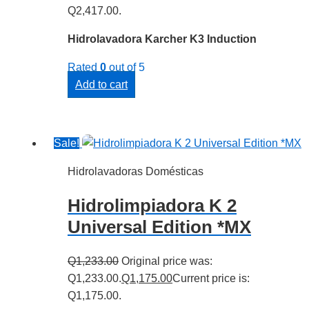
Q2,417.00.
Hidrolavadora Karcher K3 Induction
Rated
0
out of 5
Add to cart
Sale!
Hidrolavadoras Domésticas
Hidrolimpiadora K 2
Universal Edition *MX
Q
1,233.00
Original price was:
Q1,233.00.
Q
1,175.00
Current price is:
Q1,175.00.