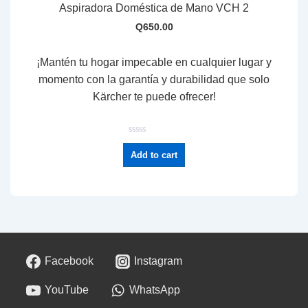
Aspiradora Doméstica de Mano VCH 2
Q
650.00
¡Mantén tu hogar impecable en cualquier lugar y
momento con la garantía y durabilidad que solo
Kärcher te puede ofrecer!
R
a
Add to cart
t
e
d
0
o
u
t
o
f
5
Facebook
Instagram
YouTube
WhatsApp