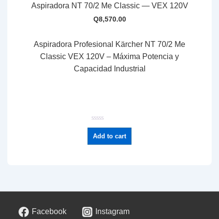
Aspiradora NT 70/2 Me Classic — VEX 120V
Q
8,570.00
Aspiradora Profesional Kärcher NT 70/2 Me
Classic VEX 120V – Máxima Potencia y
Capacidad Industrial
R
a
Add to cart
t
e
d
0
o
u
t
o
f
5
Facebook
Instagram