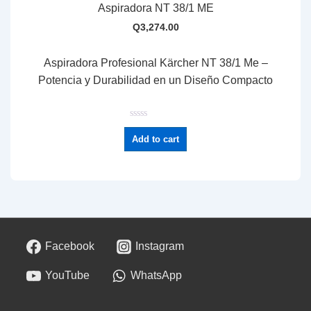
Aspiradora NT 38/1 ME
Q
3,274.00
Aspiradora Profesional Kärcher NT 38/1 Me –
Potencia y Durabilidad en un Diseño Compacto
R
a
Add to cart
t
e
d
0
o
u
t
o
f
5
Facebook
Instagram
YouTube
WhatsApp