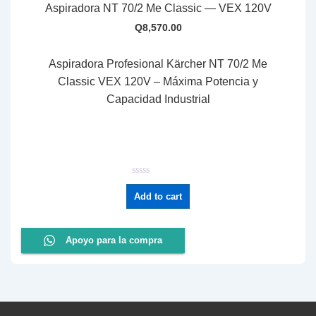
Aspiradora NT 70/2 Me Classic — VEX 120V
Q
8,570.00
Aspiradora Profesional Kärcher NT 70/2 Me
Classic VEX 120V – Máxima Potencia y
Capacidad Industrial
R
a
Add to cart
t
e
d
0
o
Apoyo para la compra
u
t
o
f
5