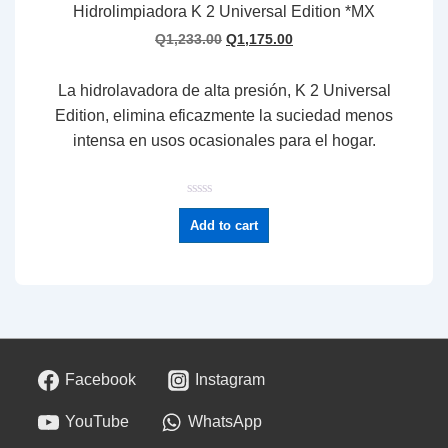
Hidrolimpiadora K 2 Universal Edition *MX
Q
1,233.00
Q
1,175.00
La hidrolavadora de alta presión, K 2 Universal
Edition, elimina eficazmente la suciedad menos
intensa en usos ocasionales para el hogar.
R
a
Add to cart
t
e
d
0
o
u
t
o
f
5
Facebook
Instagram
YouTube
WhatsApp