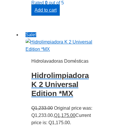
Rated
0
out of 5
Add to cart
Sale!
Hidrolavadoras Domésticas
Hidrolimpiadora
K 2 Universal
Edition *MX
Q
1,233.00
Original price was:
Q1,233.00.
Q
1,175.00
Current
price is: Q1,175.00.