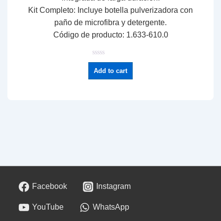
Kit Completo:
Incluye botella pulverizadora con
paño de microfibra y detergente.
Código de producto:
1.
633-610.
0
R
a
Add to cart
t
e
d
0
o
u
t
o
f
5
Facebook
Instagram
YouTube
WhatsApp