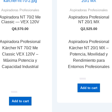
Aspiradoras Profesionales
Aspiradoras Profesionales
Aspiradora NT 70/2 Me
Aspiradora Profesional
Classic — VEX 120V
NT 20/1 MX
Q
8,570.00
Q
2,525.00
Aspiradora Profesional
Aspiradora Profesional
Kärcher NT 70/2 Me
Kärcher NT 20/1 MX –
Classic VEX 120V –
Potencia, Movilidad y
Máxima Potencia y
Rendimiento para
Capacidad Industrial
Entornos Profesionales
R
a
Add to cart
t
e
d
R
0
a
Add to cart
o
t
u
e
t
d