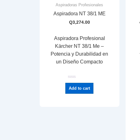
Aspiradoras Profesionales
Aspiradora NT 38/1 ME
Q
3,274.00
Aspiradora Profesional
Kärcher NT 38/1 Me –
Potencia y Durabilidad en
un Diseño Compacto
R
a
Add to cart
t
e
d
0
o
u
t
o
f
5