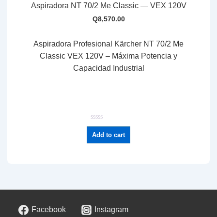
Aspiradora NT 70/2 Me Classic — VEX 120V
Q
8,570.00
Aspiradora Profesional Kärcher NT 70/2 Me
Classic VEX 120V – Máxima Potencia y
Capacidad Industrial
R
a
Add to cart
t
e
d
0
o
u
t
o
f
5
Facebook
Instagram