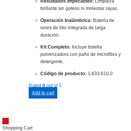
Resultados Impecables:
Limpieza
brillante sin goteos ni molestas rayas.
Operación Inalámbrica:
Batería de
iones de litio integrada de larga
duración.
Kit Completo:
Incluye botella
pulverizadora con paño de microfibra y
detergente.
Código de producto:
1.
633-610.
0
Rated
0
out of 5
Add to cart
Shopping Cart