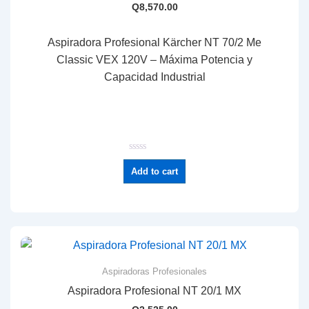
Q
8,570.00
Aspiradora Profesional Kärcher NT 70/2 Me
Classic VEX 120V – Máxima Potencia y
Capacidad Industrial
R
a
Add to cart
t
e
d
0
o
u
t
o
f
5
Aspiradoras Profesionales
Aspiradora Profesional NT 20/1 MX