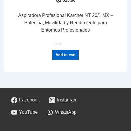
Q
2,525.00
Aspiradora Profesional Kärcher NT 20/1 MX –
Potencia, Movilidad y Rendimiento para
Entornos Profesionales
R
a
Add to cart
t
e
d
0
o
u
t
o
f
5
Facebook
Instagram
YouTube
WhatsApp