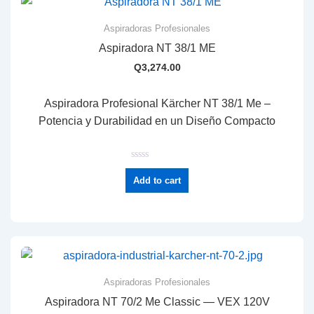
Aspiradoras Profesionales
Aspiradora NT 38/1 ME
Q
3,274.00
Aspiradora Profesional Kärcher NT 38/1 Me –
Potencia y Durabilidad en un Diseño Compacto
R
a
Add to cart
t
e
d
0
o
u
t
o
f
5
Aspiradoras Profesionales
Aspiradora NT 70/2 Me Classic — VEX 120V