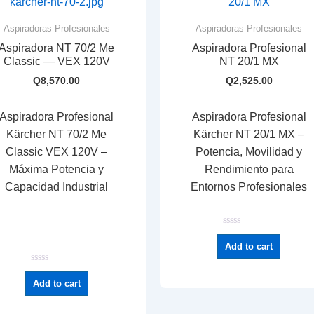
Aspiradoras Profesionales
Aspiradoras Profesionales
Aspiradora NT 70/2 Me
Aspiradora Profesional
Classic — VEX 120V
NT 20/1 MX
Q
8,570.00
Q
2,525.00
Aspiradora Profesional
Aspiradora Profesional
Kärcher NT 70/2 Me
Kärcher NT 20/1 MX –
Classic VEX 120V –
Potencia, Movilidad y
Máxima Potencia y
Rendimiento para
Capacidad Industrial
Entornos Profesionales
R
a
Add to cart
t
e
d
R
0
a
Add to cart
o
t
u
e
t
d