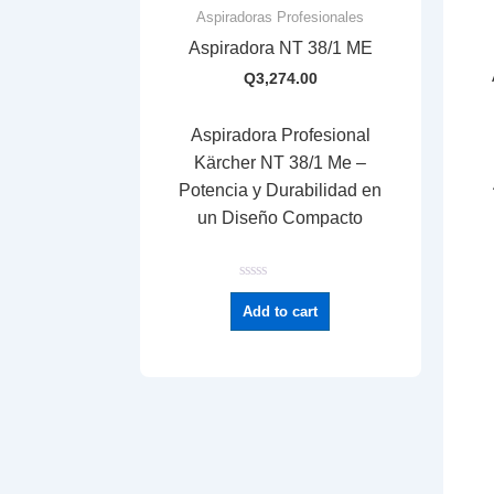
Aspiradoras Profesionales
Aspiradora NT 38/1 ME
Q
3,274.00
Aspiradora Profesional
Kärcher NT 38/1 Me –
Potencia y Durabilidad en
un Diseño Compacto
R
a
Add to cart
t
e
d
0
o
u
t
o
f
5